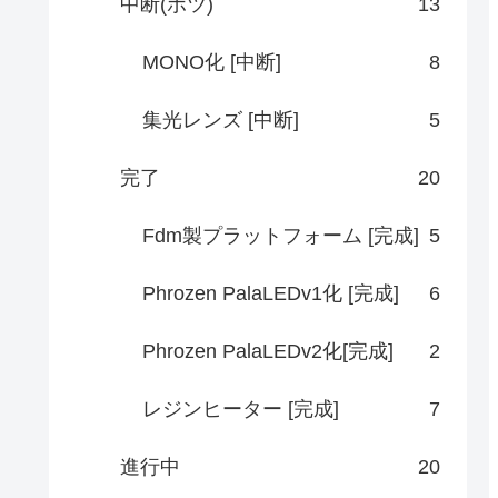
中断(ボツ)
13
MONO化 [中断]
8
集光レンズ [中断]
5
完了
20
Fdm製プラットフォーム [完成]
5
Phrozen PalaLEDv1化 [完成]
6
Phrozen PalaLEDv2化[完成]
2
レジンヒーター [完成]
7
進行中
20