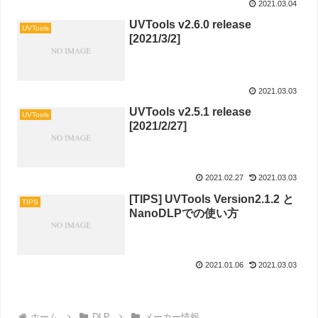
2021.03.04
UVTools v2.6.0 release
UVTools
[2021/3/2]
2021.03.03
UVTools v2.5.1 release
UVTools
[2021/2/27]
2021.02.27
2021.03.03
[TIPS] UVTools Version2.1.2 と
TIPS
NanoDLPでの使い方
2021.01.06
2021.03.03
ホーム
DLP
メーカー情報