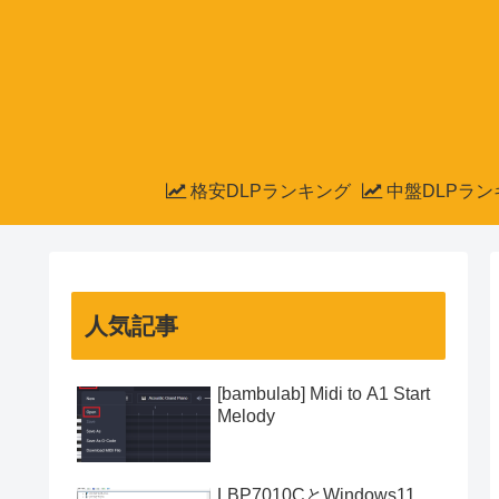
格安DLPランキング
中盤DLPラン
人気記事
[bambulab] Midi to A1 Start
Melody
LBP7010CとWindows11