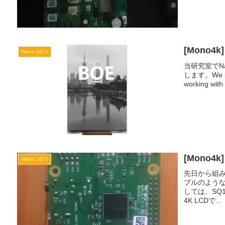
[Mono4k] 
Hieha SQ-1
当研究室でNa
します。We int
working with
[Mono4
Hieha SQ-1
先日から組み
ブルのよう
しては、SQ1に
4K LCDで...