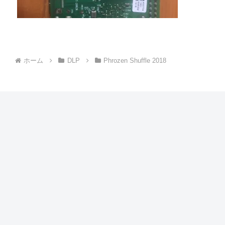
ホーム
DLP
Phrozen Shuffle 2018