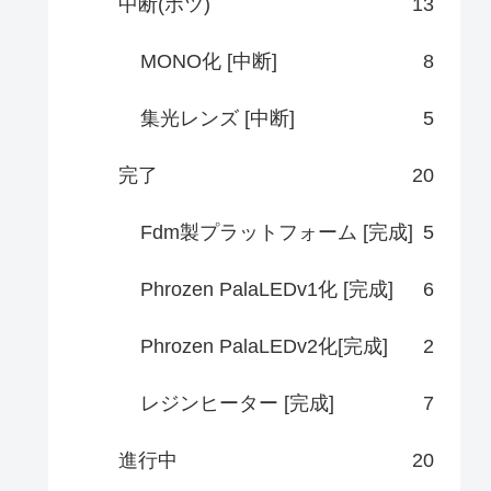
中断(ボツ)
13
MONO化 [中断]
8
集光レンズ [中断]
5
完了
20
Fdm製プラットフォーム [完成]
5
Phrozen PalaLEDv1化 [完成]
6
Phrozen PalaLEDv2化[完成]
2
レジンヒーター [完成]
7
進行中
20