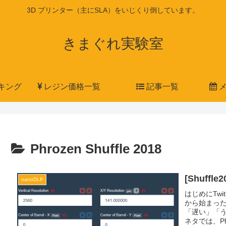
3D プリンター（主にSLA）をいじくり倒しています。
きまぐれ実験室
キング
レジン価格一覧
記事一覧
メ
Phrozen Shuffle 2018
[Shuff
nanoDLP
はじめにTwi
から始まっ
「遅い」「
ネタでは、Phro