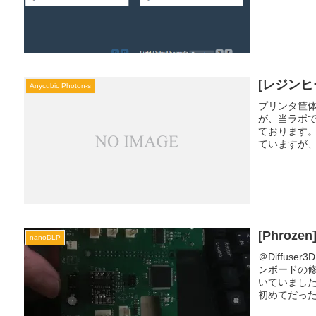
[レジンヒ
Anycubic Photon-s
プリンタ筐
が、当ラボで
ております
ていますが、
[Phroze
nanoDLP
＠Diffuse
ンボードの
いていまし
初めてだった