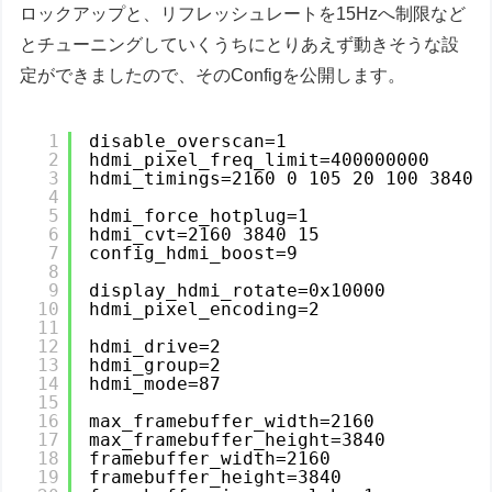
ロックアップと、リフレッシュレートを15Hzへ制限など
とチューニングしていくうちにとりあえず動きそうな設
定ができましたので、そのConfigを公開します。
1
disable_overscan=1
2
hdmi_pixel_freq_limit=400000000
3
hdmi_timings=2160 0 105 20 100 3840 
4
5
hdmi_force_hotplug=1
6
hdmi_cvt=2160 3840 15
7
config_hdmi_boost=9 
8
9
display_hdmi_rotate=0x10000
10
hdmi_pixel_encoding=2
11
12
hdmi_drive=2
13
hdmi_group=2
14
hdmi_mode=87
15
16
max_framebuffer_width=2160
17
max_framebuffer_height=3840
18
framebuffer_width=2160
19
framebuffer_height=3840