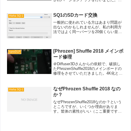
「ChituBox 2.1.0」まででは一部機能に
バグがあり使用を見合わせていたのです
が、今回はChituMa...
SQ1のSDカード交換
Hieha SQ-1
一般的に使われている方はあまり問題が
出ないのかもしれませんが、私の利用方
法ではよく同一パーツを20個くらい並べ
て出力するケースが多く、その場合1個の
時点のSTLの容量は3MBくらいでも気が
付くと500MB～とか言ったケースがよく
見られます。...
[Phrozen] Shuffle 2018 メインボ
nanoDLP
ード修理
＠Diffuser3Dさんからの依頼で、破損し
たPhrozenShuffle2018のメインボードの
修理をさせていただきました。4K化とか
もやらせていただいていましたが、リモ
ートでの対応だったためボード事態を見
るのは初めてだったりします。症...
なぜPhrozen Shuffle 2018 なの
Hieha SQ-1
か？
なぜPhrozenShuffle2018なのか？という
ところですが、いくつか理由がありま
す。筐体の素性がいい（ここ重要です
ね）発売から3年が経過してサポートによ
るバージョンアップが見込めないLCDが
廃番になりそう（現状も自分でバックラ
イトを...