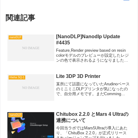
関連記事
[NanoDLP]Nanodlp Update
nanoDLP
#4435
Feature,Render preview based on resin
colorモデルのプレビューが設定したレジ
ンの色で表示されるようになりました。
Feature,Get feedback on the print result
印刷結...
Lite 3DP 3D Printer
Hieha SQ-1
某所にて話題になっていたArudinoベース
のミニミニDLPプリンタが気になったの
で、自分用メモです。まだComming
Soonとなっているので、今後クラウドフ
ァウンディングで資金調達予定です。Ｆ
ＤＭと違ってファームウェアとかも自作
になる...
Chitubox 2.2.0 とMars 4 Ultraの
nanoDLP
連携について
今回当ラボではMars5Ultraの導入にあた
り、「ChituBox 2.2.0」が正式リリース
されバージョンアップを行いました。