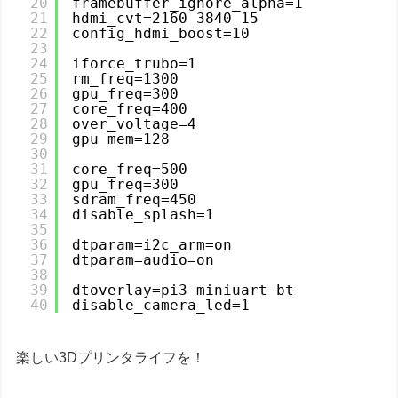
20
framebuffer_ignore_alpha=1
21
hdmi_cvt=2160 3840 15
22
config_hdmi_boost=10
23
24
iforce_trubo=1
25
rm_freq=1300
26
gpu_freq=300
27
core_freq=400
28
over_voltage=4
29
gpu_mem=128
30
31
core_freq=500
32
gpu_freq=300
33
sdram_freq=450
34
disable_splash=1
35
36
dtparam=i2c_arm=on
37
dtparam=audio=on
38
39
dtoverlay=pi3-miniuart-bt
40
disable_camera_led=1
楽しい3Dプリンタライフを！