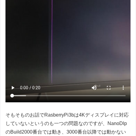
そもそものお話でRasberryPi3bは4Kディスプレイに対応
していないというのも一つの問題なのですが、NanoDlp
のBuild2000番台では動き、3000番台以降では動かない