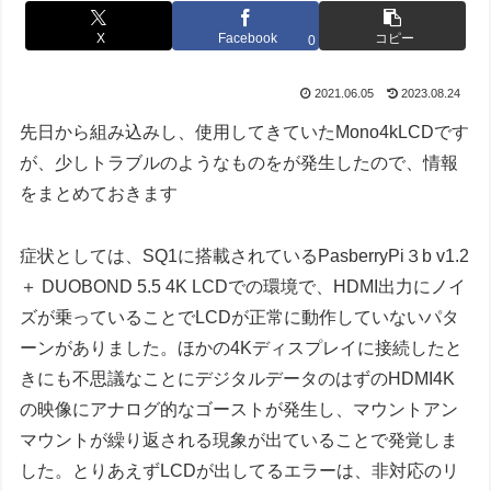
X
Facebook
コピー
0
2021.06.05
2023.08.24
先日から組み込みし、使用してきていたMono4kLCDです
が、少しトラブルのようなものをが発生したので、情報
をまとめておきます
症状としては、SQ1に搭載されているPasberryPi３b v1.2
＋ DUOBOND 5.5 4K LCDでの環境で、HDMI出力にノイ
ズが乗っていることでLCDが正常に動作していないパタ
ーンがありました。ほかの4Kディスプレイに接続したと
きにも不思議なことにデジタルデータのはずのHDMI4K
の映像にアナログ的なゴーストが発生し、マウントアン
マウントが繰り返される現象が出ていることで発覚しま
した。とりあえずLCDが出してるエラーは、非対応のリ