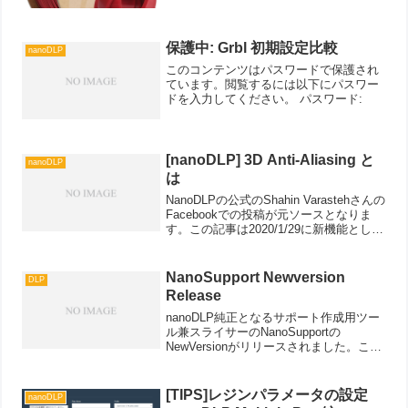
保護中: Grbl 初期設定比較
nanoDLP
このコンテンツはパスワードで保護され
ています。閲覧するには以下にパスワー
ドを入力してください。 パスワード:
[nanoDLP] 3D Anti-Aliasing と
nanoDLP
は
NanoDLPの公式のShahin Varastehさんの
Facebookでの投稿が元ソースとなりま
す。この記事は2020/1/29に新機能として
公開された当時の記事をもとに作成して
おります新機能となっていますが、すで
に実装済みの機能の紹介...
NanoSupport Newversion
DLP
Release
nanoDLP純正となるサポート作成用ツー
ル兼スライサーのNanoSupportの
NewVersionがリリースされました。この
バージョンでは、UIが一新され、自動サ
ポート作成時のアルゴリズムが更新され
たそうです。NanoSupportに統...
[TIPS]レジンパラメータの設定
nanoDLP