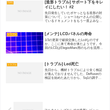
なぁ
[造形トラブル] サポート下をキレ
TIPS
イにしたい！ #2
先日発生していたボヤっとなる造形の対
策について、ショーコねーさんの公開し
ているドキュメントをもう一度よみなお
していたところ、なんとなく設定でも対
応できそうだっていうことがわかりまし
た。初心者向け設定開設にもある通り、
[メンテ] LCDパネルの寿命
トラブル
普段あまり気にしていない...
1/3の更新で破損交換したLcdなのです
か、ここに来て寿命が来たようです。今
回のLCDはElegooMars用のものを流用し
ていたのですが、私の周りの方がたで、
ハイパワーLEDで使用していると極端に
寿命が短くなるというお話でしたが、う
ちの環...
[トラブル] Led死亡
トラブル
先日から、機材トラブルにより全く検証
が進んでおりませんでした、Deffuserの
検証を始めたあたりから、Sq1の調子が
悪く、キャリブレーションプレートも調
整ででるようになったと思っていまし
た。今日、たまたまledを確認してみた
ら、見事に終わ...