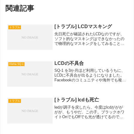
関連記事
[トラブル] LCDマスキング
トラブル
先日死亡が確認されたLCDなのですが、
ソフト的なマスキングはできなかったの
で物理的なマスキングをしてみることに
しました原始的にアルミテープで目張り
です。試しにショーコ像を出力。
NanoDLPの場合はデフォルト設定のまま
アップロードすると自動...
LCDの不具合
Hieha SQ-1
SQ-1 を3か月ほど利用しているうちに、
LCDに不具合が出るようになりました。
Facebookのコミュニティや海外でも複数
の方に同じ現象が出ているのですが、
BLACKタイプのレジンを使用している
と、LCDに造形時の形状が焼き付くとい
う現象...
[トラブル] lcdも死亡
トラブル
ledが調子を戻したら、今度はlcdががが
がが、もうやだ、この子。ブラックホワ
イトOnでもOffでも光が透けてるので使
い物にならず、造形テストもできないの
でしばらく休止かな。アルミテープで遮
光して、左右のところで造形できないか