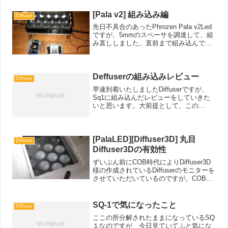
[Pala v2] 組み込み編
Diffuser
先日不具合のあったPhrozen Pala v2Led
ですが、5mmのスペーサを調達して、組
み直ししました。直前まで組み込んでい
た、Cobのユニットと並べてパチリ。こ
うなるとCobとコンパクトさとコスパが
分かりますね。本体内部が狭狭なSQ1...
Deffuserの組み込みレビュー
Diffuser
早速到着いたしましたDiffuserですが、
Sq1に組み込んだレビューをしていきた
いと思います。大前提として、この
Diffuserは、最近普及してきたMatrixLed
機における、レンズ間の光量落ちや不均
一を均一化させるための拡散フィルタ
ー...
[PalaLED][Diffuser3D] 丸目
Diffuser
Diffuser3Dの有効性
ずいぶん前にCOB時代によりDiffuser3D
様の作成されているDiffuserのモニターを
させていただいているのですが。COB時
代も、Pala1.0になったあともあまり恩恵
が受けれられていませんでした。今回ふ
とした思い付きから、レンズ設...
SQ-1で気になったこと
Diffuser
ここの所分解されたままになっているSQ
１なのですが、今日見ていてふと気にな