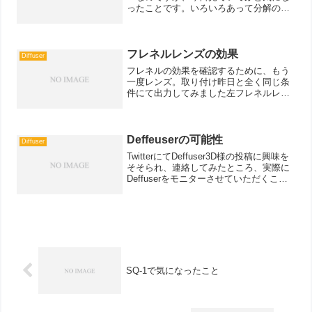
ったことです。いろいろあって分解の作
業に時間がかかっていので更新する暇が
あまりなかったりしますので手抜きが多
いです。まず、あまり見ないタイプの集
光レンズが搭載されてい...
フレネルレンズの効果
Diffuser
フレネルの効果を確認するために、もう
一度レンズ。取り付け昨日と全く同じ条
件にて出力してみました左フレネルレン
ズあり 右フルネイレンズ無し正直ここま
での効果が出るとは、表面の状態もかな
り変わっていますが、全くの同一設定に
もかかわらず、明らかに...
Deffeuserの可能性
Diffuser
TwitterにてDeffuser3D様の投稿に興味を
そそられ、連絡してみたところ、実際に
Deffuserをモニターさせていただくこと
になりました。本来このDiffuserは、
MatrinxLed搭載機における、レンズ間の
周辺光量落ちなどの...
SQ-1で気になったこと