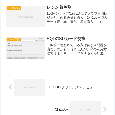
るバージョンアップが見込めないLCDが
廃番になりそう（現状も自分でバックラ
レジン着色剤
Hieha SQ-1
イトを...
100円ショップCan LDiにてクラフト用レ
ジン向けの着色材を購入。1本100円でカ
ラーは青、赤、黄色、黒を購入。この順
で書くとピンと来る方もいらっしゃるか
とおもいますが、そうですCMYKです
ね。CMYKとは？という方のためにゆる
ーく説明...
SQ1のSDカード交換
Hieha SQ-1
一般的に使われている方はあまり問題が
出ないのかもしれませんが、私の利用方
法ではよく同一パーツを20個くらい並べ
て出力するケースが多く、その場合1個の
時点のSTLの容量は3MBくらいでも気が
付くと500MB～とか言ったケースがよく
見られます。...
ELEGOO クリアレジン レビュー
ChituBox