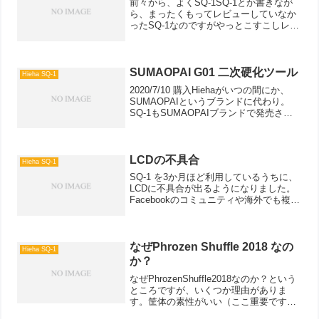
前々から、よくSQ-1SQ-1とか書きなが
ら、まったくもってレビューしていなか
ったSQ-1なのですがやっとこすこしレビ
ューしようとおもいます。購入自体の経
緯がちょっと特殊でFacebookの3Dプリ
ンターコミュニティで知り合いになりま
したS...
SUMAOPAI G01 二次硬化ツール
Hieha SQ-1
2020/7/10 購入Hiehaがいつの間にか、
SUMAOPAIというブランドに代わり。
SQ-1もSUMAOPAIブランドで発売され
るようなったなーと思っていたさなか。
縁あって硬化チャンバーを購入。この実
験室では良いレビューだけではなくぶ...
LCDの不具合
Hieha SQ-1
SQ-1 を3か月ほど利用しているうちに、
LCDに不具合が出るようになりました。
Facebookのコミュニティや海外でも複数
の方に同じ現象が出ているのですが、
BLACKタイプのレジンを使用している
と、LCDに造形時の形状が焼き付くとい
う現象...
なぜPhrozen Shuffle 2018 なの
Hieha SQ-1
か？
なぜPhrozenShuffle2018なのか？という
ところですが、いくつか理由がありま
す。筐体の素性がいい（ここ重要です
ね）発売から3年が経過してサポートによ