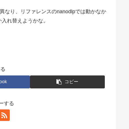
なり、リファレンスのnanodlpでは動かなか
か入れ替えようかな。
する
ook
コピー
ローする