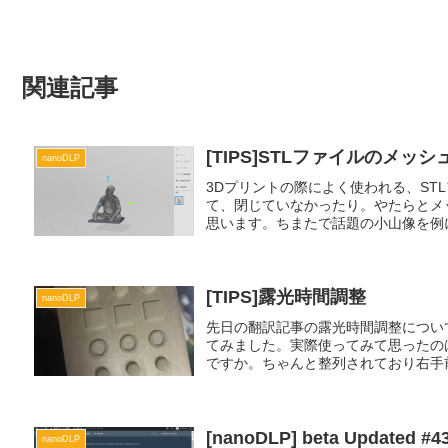
関連記事
[TIPS]STLファイルのメッ
nanoDLP
3Dプリントの際によく使われる、ST
て、閉じていなかったり。やたらとメ
思います。ちまたで話題の小山像を例に
[TIPS]露光時間調整
nanoDLP
先日の翻訳記事の露光時間調整についてNan
てみました。実際使ってみて思ったのは、
ですか。ちゃんと整列されており右手前.
[nanoDLP] beta Updated #4
nanoDLP