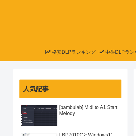
格安DLPランキング
中盤DLPラン
人気記事
[bambulab] Midi to A1 Start
Melody
LBP7010CとWindows11