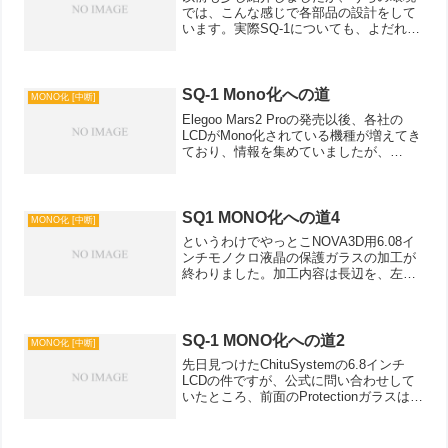
では、こんな感じで各部品の設計をして
います。実際SQ-1についても、よだれか
けやら、ステージホルダやらいろいろ設
計しているうちにどんどん部品が増えて
いき、結構SQ1っぽくなってきました。
いっそ全部モデリン...
SQ-1 Mono化への道
MONO化 [中断]
Elegoo Mars2 Proの発売以後、各社の
LCDがMono化されている機種が増えてき
ており、情報を集めていましたが、
nanoDLPのForumでも動作実績が出てき
ているようです。各所の情報を見る限
り、LCDの交換のみでとりあえず動作...
SQ1 MONO化への道4
MONO化 [中断]
というわけでやっとこNOVA3D用6.08イ
ンチモノクロ液晶の保護ガラスの加工が
終わりました。加工内容は長辺を、左右
11mmづつカットして、160→148mmへ
と短縮加工しています。11mmカットだ
けだとフレキケーブルを後ろに回そうと
すると...
SQ-1 MONO化への道2
MONO化 [中断]
先日見つけたChituSystemの6.8インチ
LCDの件ですが、公式に問い合わせして
いたところ、前面のProtectionガラスは無
いから自分でなんとかしてねとの回答で
した。さーてどうしようかな。とりあえ
ず案はあるのでこれからカラーLCD...