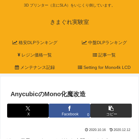
3D プリンター（主にSLA）をいじくり倒しています。
きまぐれ実験室
格安DLPランキング
中盤DLPランキング
レジン価格一覧
記事一覧
メンテナンス記録
Setting for Mono4k LCD
AnycubicのMono化魔改造
X
Facebook
コピー
0
2020.10.16
2020.12.12