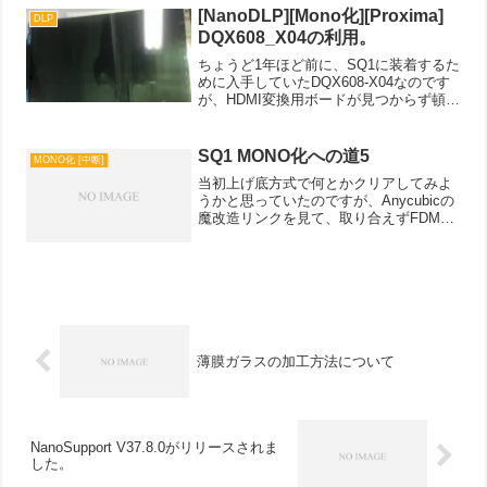
[NanoDLP][Mono化][Proxima]
DLP
DQX608_X04の利用。
ちょうど1年ほど前に、SQ1に装着するた
めに入手していたDQX608-X04なのです
が、HDMI変換用ボードが見つからず頓挫
しておりました。先日Aliexpressを検索
していると、ボードは見つけて手配をし
ていたのですが、待てど暮らせど届か...
SQ1 MONO化への道5
MONO化 [中断]
当初上げ底方式で何とかクリアしてみよ
うかと思っていたのですが、Anycubicの
魔改造リンクを見て、取り合えずFDMで
ベースのプレートをつくってみました、
PETGは材料持っていなかったのでABS
で、でも白。いつも通りサクッと実寸と
って、設計...
薄膜ガラスの加工方法について
NanoSupport V37.8.0がリリースされま
した。