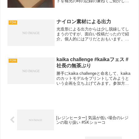
トを補充の時の記録の兼ねてご紹介しま
す。今回購入したのは、フィラメントド
ライヤーなどで有名なSunluさんこサブブ
ランドとなるJAYOのPLA+を購入してみ
ました。以...
ナイロン素材による出力
FDM
光造形による出力からは少し脱線してし
まうのですが、面白い投稿だったので紹
介。個人的にはアリだとおもいます。そ
ういえばナイロンのフィラメントってあ
んまりみないけど、扱いにくいのかな、
kaika challenge #kaikaフェス #
FDM
社長の無茶ぶり
勝手にkaika challengeと命名して、kaika
のカットモデルをプリントしてみようと
いう企画を立ち上げてみます。参加方法
は、kaikaのSTLをDLしてプリントチャレ
ンジするだけ！ネジ部の首にあたる90
度"ハングオーバー"について...
[レジンヒーター] 気温が低い場合のレジ
ンの取り扱い #SKショーコ