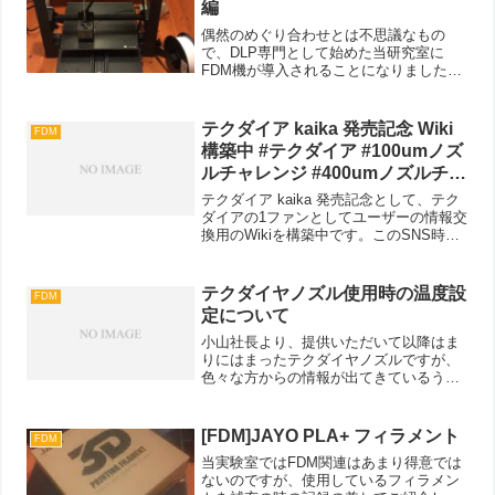
編
偶然のめぐり合わせとは不思議なもの
で、DLP専門として始めた当研究室に
FDM機が導入されることになりました。
今までいくつかFDMで制作していたパー
ツがありましたが、基本的に借り物の機
械での出力だったため。tac個人としての
テクダイア kaika 発売記念 Wiki
FDM
FDM機の所有は今...
構築中 #テクダイア #100umノズ
ルチャレンジ #400umノズルチャ
レンジ
テクダイア kaika 発売記念として、テク
ダイアの1ファンとしてユーザーの情報交
換用のWikiを構築中です。このSNS時代
になぜWikiなのか？といわれたのです
が、SNS時代だからこそ分散する情報を
集める・交換するという意味合いで
テクダイヤノズル使用時の温度設
FDM
Wiki...
定について
小山社長より、提供いただいて以降はま
りにはまったテクダイヤノズルですが、
色々な方からの情報が出てきているうち
にうちで出ている症状と似た方がいらっ
しゃいました。現状としては、純正ノズ
ル、純正フィラメントで全く問題のでて
[FDM]JAYO PLA+ フィラメント
FDM
いなかった設定で、プチプ...
当実験室ではFDM関連はあまり得意では
ないのですが、使用しているフィラメン