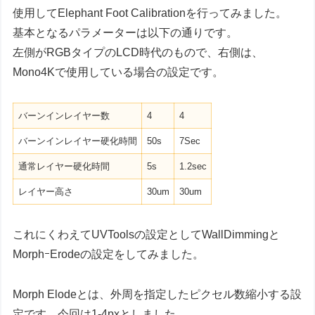
使用してElephant Foot Calibrationを行ってみました。
基本となるパラメーターは以下の通りです。
左側がRGBタイプのLCD時代のもので、右側は、
Mono4Kで使用している場合の設定です。
バーンインレイヤー数
4
4
バーンインレイヤー硬化時間
50s
7Sec
通常レイヤー硬化時間
5s
1.2sec
レイヤー高さ
30um
30um
これにくわえてUVToolsの設定としてWallDimmingと
MorphｰErodeの設定をしてみました。
Morph Elodeとは、外周を指定したピクセル数縮小する設
定です。今回は1-4pxとしました。