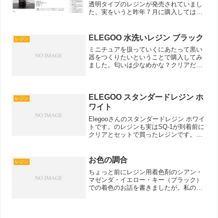
透明タイプのレジンが発売されていまし
た。実をいうと昨年７月に購入してはい
たもののなかなか調整する時間が取れ
ず、そのままになっていました。ファー
ストインプレッションとしては、かなり
ELEGOO 水洗いレジン ブラック
レジン
透明です。これまで...
ミニチュアを扱っていくにあたって黒い
器をつくりたいということで購入してみ
ました。匂いは少なめかな？クリアだと
ほとんど見かけない水洗いレジンという
のも体験したいと思い、水洗いレジンに
初ちゃれんじです。まず設定なのです
が、クリアと一緒でいっか～...
ELEGOO スタンダードレジン ホ
レジン
ワイト
Elegooさんのスタンダードレジン ホワイ
トです。のレジンも実はSQ-1が到着前に
クリアとセットで買ったレジンです。価
格も購入当時で2499円と光造形用レジン
の中でも最安値クラスのレジンでした。
もともと光造形のプリンタを導入した経
お色の調合
レジン
緯として...
ちょっと前にレジン用着色剤のシアン・
マゼンダ・イエロー・キー（ブラック）
での着色のお話を書きましたが。私のや
っている、調合法を大公開します。まず
作りたい色を思い浮かべます。前回はラ
ムネ便だったので、単純な青色でした