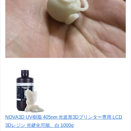
NOVA3D UV樹脂 405nm 光造形3Dプリンター専用 LCD
3Dレジン 光硬化可能、白 1000g