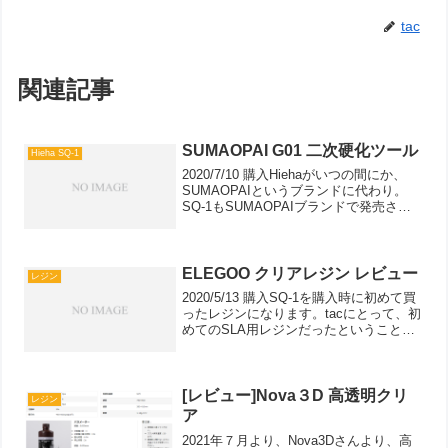
tac
関連記事
SUMAOPAI G01 二次硬化ツール
Hieha SQ-1
2020/7/10 購入Hiehaがいつの間にか、
SUMAOPAIというブランドに代わり。
SQ-1もSUMAOPAIブランドで発売され
るようなったなーと思っていたさなか。
縁あって硬化チャンバーを購入。この実
験室では良いレビューだけではなくぶ...
ELEGOO クリアレジン レビュー
レジン
2020/5/13 購入SQ-1を購入時に初めて買
ったレジンになります。tacにとって、初
めてのSLA用レジンだったということも
あり。これが基本ベースになっていま
す。SLAプリンタの初運用だったので、
すべてが手探りで、そもそも純正レジン
を使...
[レビュー]Nova３D 高透明クリ
レジン
ア
2021年７月より、Nova3Dさんより、高