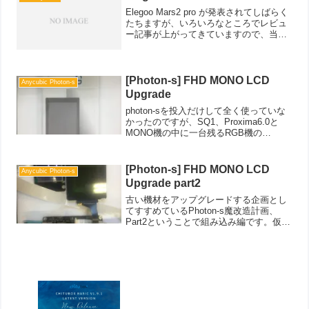
Elegoo Mars2 pro が発表されてしばらく
たちますが、いろいろなところでレビュ
ー記事が上がってきていますので、当ブ
ログではほかと違った視点での比較をし
ていきたいと思います。まず、Mars Pro
からMars2 Proへの変更点の...
[Photon-s] FHD MONO LCD
Anycubic Photon-s
Upgrade
photon-sを投入だけして全く使っていな
かったのですが、SQ1、Proxima6.0と
MONO機の中に一台残るRGB機の
Photon-sはAnycubicオリジナルのボート
のためLcdのアップグレードも出来ずか
といって造形時間が長いため...
[Photon-s] FHD MONO LCD
Anycubic Photon-s
Upgrade part2
古い機材をアップグレードする企画とし
てすすめているPhoton-s魔改造計画、
Part2ということで組み込み編です。仮組
みひとまず届いた部品をチェックという
ことでバラックで組んでみましたうっす
らとLCDにも画像が移っておりますが、
今回Chi...