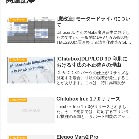
[魔改造] モータードライバについ
ChituSystem
て
Diffuser3DさんのMake魔改造中に判明し
たのですが、一般的にDRVとかA4988を
TMC2208に置き換える清音化改造がSLA
に限らずFDMの業界両方で流行っていま
すが、今回うまくいかない事例がありま
した。各社のドライバがあるよう...
[Chitubox]DLP/LCD 3D 印刷に
ChituSystem
おける寸法の不正確さの理由
DLP/LCD 3D パーツの仕上がりサイズを
測定する場合、寸法の誤差が発生するこ
とがあります。これは、特に高精度が要
求されるパーツでは致命的です。ここで
は、DLP/LCD 3D 印刷で寸法が不正確に
なる理由について説明します。直交座標
Chitubox free 1.7.0リリース
ChituSystem
では...
chitubox free 1.7.0がリリースされまし
た。今回の更新では、対応するプリンタ
12機種の追加と、サポート機能のアップ
グレードがおこなわれたようです。サポ
ートの編集機能が強化され、任意のポイ
ントから、分岐を追加し、重たい造形形
物...
Elegoo Mars2 Pro
ChituSystem