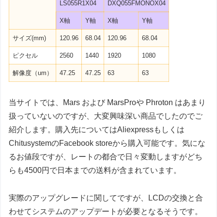
LS055R1X04
DXQ055FMONOX04
X軸
Y軸
X軸
Y軸
サイズ(mm)
120.96
68.04
120.96
68.04
ピクセル
2560
1440
1920
1080
解像度（um）
47.25
47.25
63
63
当サイトでは、Mars および MarsProや Phroton はあまり
扱っていないのですが、大変興味深い商品でしたのでご
紹介します。購入先についてはAliexpressもしくは
ChitusystemのFacebook storeから購入可能です。気にな
るお値段ですが、レートの都合で日々変動しますがどち
らも4500円で日本までの送料が含まれています。
実際のアップグレードに関してですが、LCDの交換と合
わせてシステムのアップデートが必要となるそうです。