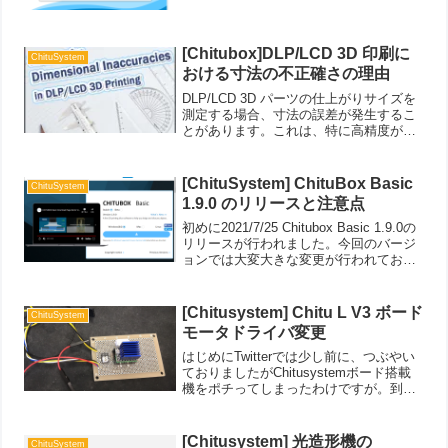
内容は下記のリリースノートの通りなの
ですが、一つ不満が当ラボで使用してい
るBENE６のサポートが待てど暮らせど
来な...
[Chitubox]DLP/LCD 3D 印刷に
ChituSystem
おける寸法の不正確さの理由
DLP/LCD 3D パーツの仕上がりサイズを
測定する場合、寸法の誤差が発生するこ
とがあります。これは、特に高精度が要
求されるパーツでは致命的です。ここで
は、DLP/LCD 3D 印刷で寸法が不正確に
なる理由について説明します。直交座標
[ChituSystem] ChituBox Basic
ChituSystem
では...
1.9.0 のリリースと注意点
初めに2021/7/25 Chitubox Basic 1.9.0の
リリースが行われました。今回のバージ
ョンでは大変大きな変更が行われてお
り、新機能が追加されています。機能の
改善このアップデートには、多くの重要
な新機能と改善が含まれています...
[Chitusystem] Chitu L V3 ボード
ChituSystem
モータドライバ変更
はじめにTwitterでは少し前に、つぶやい
ておりましたがChitusystemボード搭載
機をポチってしまったわけですが。到着
をまたずして魔改造計画です。現状導入
しているAnycubic Photon-sもそうなので
すが、Marsなどをはじ...
[Chitusystem] 光造形機の
ChituSystem