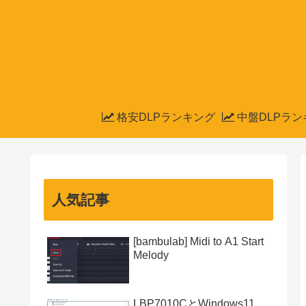
格安DLPランキング
中盤DLPラン
人気記事
[bambulab] Midi to A1 Start
Melody
LBP7010CとWindows11