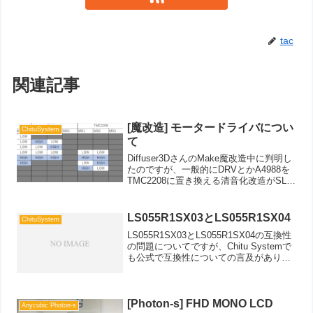
tac
関連記事
[魔改造] モータードライバについ
ChituSystem
て
Diffuser3DさんのMake魔改造中に判明し
たのですが、一般的にDRVとかA4988を
TMC2208に置き換える清音化改造がSLA
に限らずFDMの業界両方で流行っていま
すが、今回うまくいかない事例がありま
した。各社のドライバがあるよう...
LS055R1SX03とLS055R1SX04
ChituSystem
LS055R1SX03とLS055R1SX04の互換性
の問題についてですが、Chitu Systemで
も公式で互換性についての言及がありま
したので緩ーく紹介します今までは電子
機器の設計者としての見解として互換性
があるある言っていましたし、実...
[Photon-s] FHD MONO LCD
Anycubic Photon-s