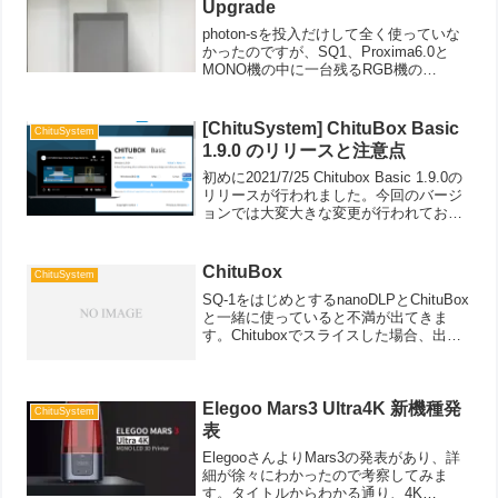
Upgrade
photon-sを投入だけして全く使っていな
かったのですが、SQ1、Proxima6.0と
MONO機の中に一台残るRGB機の
Photon-sはAnycubicオリジナルのボート
のためLcdのアップグレードも出来ずか
といって造形時間が長いため...
[ChituSystem] ChituBox Basic
ChituSystem
1.9.0 のリリースと注意点
初めに2021/7/25 Chitubox Basic 1.9.0の
リリースが行われました。今回のバージ
ョンでは大変大きな変更が行われてお
り、新機能が追加されています。機能の
改善このアップデートには、多くの重要
な新機能と改善が含まれています...
ChituBox
ChituSystem
SQ-1をはじめとするnanoDLPとChituBox
と一緒に使っていると不満が出てきま
す。Chituboxでスライスした場合、出力
されるファイル形式がSTLではなくSLC
なので、3DViewの対象とならないので
す。GrassはSTLでSp...
Elegoo Mars3 Ultra4K 新機種発
ChituSystem
表
ElegooさんよりMars3の発表があり、詳
細が徐々にわかったので考察してみま
す。タイトルからわかる通り、4K