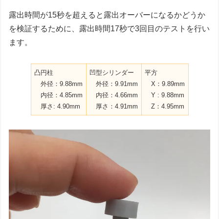
露出時間が15秒を超えると露出オーバーになるかどうか
を検証するために、露出時間17秒で3回目のテストを行い
ます。
凸円柱
凹型シリンダー
平方
外径：9.88mm
外径：9.91mm
X：9.89mm
内径：4.85mm
内径：4.66mm
Y : 9.88mm
厚さ: 4.90mm
厚さ：4.91mm
Z：4.95mm