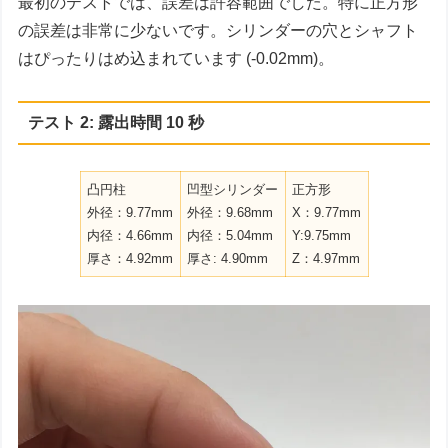
最初のテストでは、誤差は許容範囲でした。特に正方形
の誤差は非常に少ないです。シリンダーの穴とシャフト
はぴったりはめ込まれています (-0.02mm)。
テスト 2: 露出時間 10 秒
凸円柱
凹型シリンダー
正方形
外径：9.77mm
外径：9.68mm
X：9.77mm
内径：4.66mm
内径：5.04mm
Y:9.75mm
厚さ：4.92mm
厚さ: 4.90mm
Z：4.97mm