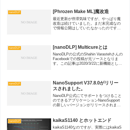
[Phrozen Make ML]魔改造
nanoDLP
最近更新が停滞気味ですが、やっぱり魔
改造は続けていました。まだ未完成なの
で情報公開はしていたなかったのです
が、Diffuser3DさんがTwitterでつぶやい
ていたので情報公開しちゃいます。。今
回は私自身のマシンではありませんが、
よく交流...
[nanoDLP] Multicureとは
nanoDLP
NanoDLPの公式のShahin Varastehさんの
Facebookでの投稿が元ソースとなりま
す。この記事は2020/3/22に新機能として
公開された当時の記事をもとに作成して
おります新機能となっていますが、すで
に実装済みの機能の紹介...
NanoSupport V37.8.0がリリー
nanoDLP
スされました。
NanoDLP公式にてサポートをつけること
のできるアプリケーションNanoSupport
の新しいバージョンがリリースされまし
た。HeihaSQ1では、メーカーから
Chituboxを使用してサポートの取り付け
を行うよう取説で説明されていました...
kaikaS1140 とホットエンド
nanoDLP
kaikaS1140なのですが、実際にはkaikaS