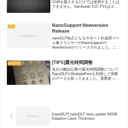
1140を購入するだけでは使用することは
できません。bambulab X1C P1Sはホッ
トエンドとノズルが一体型となってお
り、気軽に社外品に交換することはでき
ませんでした。bambu ...
NanoSupport Newversion
DLP
Release
nanoDLP純正となるサポート作成用ツー
ル兼スライサーのNanoSupportの
NewVersionがリリースされました。この
バージョンでは、UIが一新され、自動サ
ポート作成時のアルゴリズムが更新され
たそうです。NanoSupportに統...
[TIPS]露光時間調整
nanoDLP
先日の翻訳記事の露光時間調整について
NanoDLPのMultiplePrintを利用して実際
のデータを取ってみました。実際使って
みて思ったのは、元々1.7sのプロファイ
ルに、1.4-1.9を5個追加したのですか。
ちゃんと整列されており右手前...
[nanoDLP] nanoDLP beta update #4298
Adaptive Layer Thickness